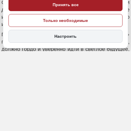
Принять все
Только необходимые
8 мая 2024, 15:27
Настроить
Экономика и бизнес
ПОДЕЛИТЬСЯ
Оборонное предприятие, имеющее возможности
для проведения полного цикла работ по постройке
или ремонту кораблей и судов, едва не потонуло
из-за ОПС экс-депутата Приморского края
Пару лет назад АО «Восточная верфь»
перешагнуло 70-летний юбилей и, казалось бы,