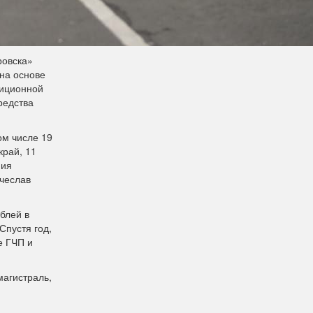
ровска»
 на основе
тиционной
редства
ом числе 19
край, 11
ния
ячеслав
блей в
Спустя год,
е ГЧП и
магистраль,