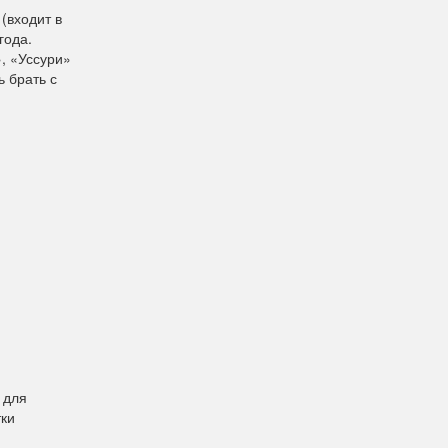
(входит в
года.
, «Уссури»
ь брать с
 для
тки