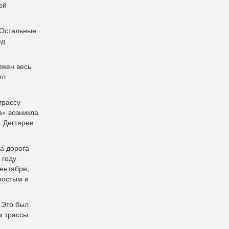
ой
 Остальные
ед
лжен весь
ил
трассу
а» возникла
. Дегтярев
да дорога
 году
ентябре,
ростым и
 Это был
м трассы