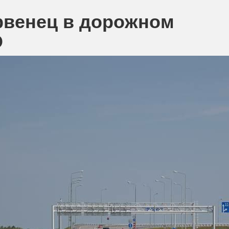
рвенец в дорожном
О