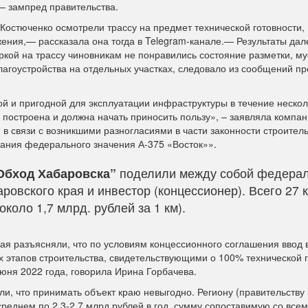
 – зампред правительства.
остюченко осмотрели трассу на предмет технической готовности,
жения,— рассказала она тогда в Telegram-канале.— Результаты дал
кой на трассу чиновникам не понравились состояние разметки, му
благоустройства на отдельных участках, следовало из сообщений п
ой и пригодной для эксплуатации инфраструктуры в течение нескол
построена и должна начать приносить пользу», – заявляла компан
й в связи с возникшими разногласиями в части законности строител
ания федерального значения А-375 «Восток»».
Обход Хабаровска”
поделили между собой федера
ровского края и инвестор (концессионер). Всего 27 
коло 1,7 млрд. рублей за 1 км).
рая разъясняли, что по условиям концессионного соглашения ввод 
х этапов строительства, свидетельствующими о 100% технической г
июня 2022 года, говорила Ирина Горбачева.
и, что принимать объект краю невыгодно. Региону (правительству 
среднем по 2,3-2,7 млрд рублей в год, сумму сопоставимую со все