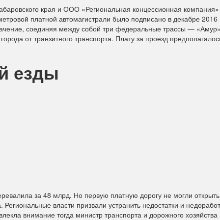
баровского края и ООО «Региональная концессионная компания» 
ометровой платной автомагистрали было подписано в декабре 2016 
значение, соединяя между собой три федеральные трассы — «Амур»
 города от транзитного транспорта. Плату за проезд предполагалос
й езды
еревалила за 48 млрд. Но первую платную дорогу не могли открыть
а. Региональные власти призвали устранить недостатки и недорабо
ивлекла внимание тогда министр транспорта и дорожного хозяйства