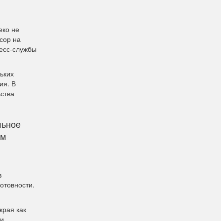
еко не
сор на
ресс-службы
ьких
ия. В
ьства
льное
км
в
отовности.
края как
ми