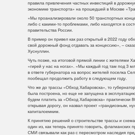
правила привлечения частных инвестиций в дорожную 
экономике транспорта» на прошедшей в Москве «Тр
«Мы проанализировали около 50 транспортных конце
либо с какими-то проблемами, либо находятся в состо
правительства России.
В пример он привел как раз открытый в 2022 году об
свой дорожный фонд отдавать за концессию», – сказ
Хуснуллин.
Чуть позже, на итоговой прямой линии с жителями Х
«гирей у нас на ногах». «Мы каждый год там под 3 м
в ответе губернатора на вопрос жителей поселка Се
пообещал
продолжить работу
в следующем году.
Что же до трассы «Обход Хабаровска», то губернатор
была построена, но еще не запущена в эксплуатацию
будем платить за «Обход Хабаровска» практически 8
открывая дорогу, он назвал проект «грандиозным, н
капиталоемким.
К принятию решений о строительстве трассы и схема
один из, как теперь принято говорить, флагманских 
СМИ связывали как раз с пересмотром наследия пре