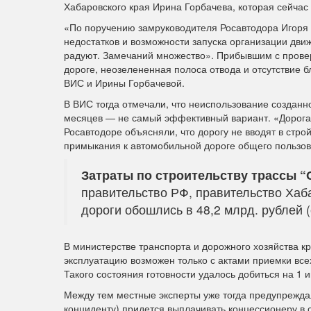
Хабаровского края Ирина Горбачева, которая сейчас
«По поручению замруководителя Росавтодора Игоря К
недостатков и возможности запуска организации дви
радуют. Замечаний множество». Прибывшим с провер
дороге, неозелененная полоса отвода и отсутствие 
ВИС и Ирины Горбачевой.
В ВИС тогда отмечали, что неиспользование созданн
месяцев — не самый эффективный вариант. «Дорога 
Росавтодоре объясняли, что дорогу не вводят в стро
примыкания к автомобильной дороге общего пользов
Затраты по строительству трассы “
правительство РФ, правительство Хаба
дороги обошлись в 48,2 млрд. рублей (о
В министерстве транспорта и дорожного хозяйства к
эксплуатацию возможен только с актами приемки все
Такого состояния готовности удалось добиться на 1 
Между тем местные эксперты уже тогда предупреждал
конциденту) придется выплачивать концессионеру в 