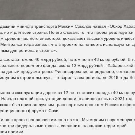
гдашний министр транспорта Максим Соколов назвал «Обход Хаба
 но и для всей страны. По его словам, то, что проект реализуется
ем средств частного инвестора, доказывает высокий уровень инвес
Минтранса тогда заявил, что в проекте на четверть используются с
тным для региона и страны».
 составит около 40 млрд рублей, потом почти 43 млрд рублей. В т
рального дорожного фонда, около 12 млрд рублей – Хабаровский 
етах деньги предусмотрены. Финансирование определено, соглаше
ступим к строительству», – говорил глава региона до 2018 года В
ства и эксплуатации дороги за 12 лет составит порядка 40 млрд ру
 Начало платной эксплуатации дороги планировалось на 2021 год. 
овска» был признан лучшим транспортным проектом России в сфер
естиционного форума в Сочи.
 и наш проект направлен именно на это. Мы строим современную 
едино три федеральные трассы, соединить площадки территорий
нии премии.