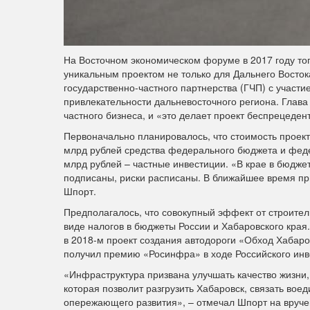
На Восточном экономическом форуме в 2017 году то
уникальным проектом не только для Дальнего Востока,
государственно-частного партнерства (ГЧП) с участи
привлекательности дальневосточного региона. Глава 
частного бизнеса, и «это делает проект беспрецеден
Первоначально планировалось, что стоимость проекта
млрд рублей средства федерального бюджета и феде
млрд рублей – частные инвестиции. «В крае в бюдж
подписаны, риски расписаны. В ближайшее время при
Шпорт.
Предполагалось, что совокупный эффект от строитель
виде налогов в бюджеты России и Хабаровского края.
в 2018-м проект создания автодороги «Обход Хабар
получил премию «Росинфра» в ходе Российского инв
«Инфраструктура призвана улучшать качество жизни,
которая позволит разгрузить Хабаровск, связать во
опережающего развития», – отмечал Шпорт на вруче