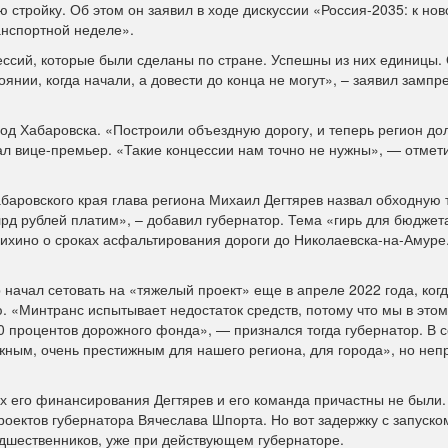
стройку. Об этом он заявил в ходе дискуссии «Россия-2035: к нов
анспортной неделе».
ссий, которые были сделаны по стране. Успешны из них единицы.
янии, когда начали, а довести до конца не могут», – заявил зампр
ход Хабаровска. «Построили объездную дорогу, и теперь регион до
ал вице-премьер. «Такие концессии нам точно не нужны», — отмет
абаровского края глава региона Михаил Дегтярев назвал обходную 
лрд рублей платим», – добавил губернатор. Тема «гирь для бюджет
лихино о сроках асфальтирования дороги до Николаевска-на-Амуре
 начал сетовать на «тяжелый проект» еще в апреле 2022 года, ког
. «Минтранс испытывает недостаток средств, потому что мы в этом
0 процентов дорожного фонда», — признался тогда губернатор. В с
ужным, очень престижным для нашего региона, для города», но неп
х его финансирования Дегтярев и его команда причастны не были.
проектов губернатора Вячеслава Шпорта. Но вот задержку с запуско
дшественников, уже при действующем губернаторе.