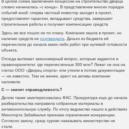
В целом схема заключения концессии на строительство дворца
словно начиналась «с конца». В представлении многих порядок
событий иной: сперва частный инвестор заходит в проект,
предоставляет гарантии, вкладывает средства, завершает
строительные работы и получает компенсацию средств.
Здесь же все пошло не по плану. Компания зашла в проект, но
наличие средств не
подтвердила
. Деньги из бюджета ей
перечислили до начала каких-либо работ при нулевой готовности
объекта.
Отсюда вытекает закономерный вопрос, которым задаются и
правоохранители: где перечисленные 300 млн? Лежат ли она на
счетах ООО «Дворец спорта» или утекли в потоке документации
— не известно. Тем не менее, арест на активы компании
наложили.
С — значит справедливость?
Делом также заинтересовалась ФАС. Прокуратура еще до начала
разбирательства направила собранные материалы в
антимонопольную службу. По итогу ведомство нашло в действиях
Минспорта Забайкалья признаки ограничения конкуренции.
Согласно закону, сразу сурово наказывать министерство не
стали.