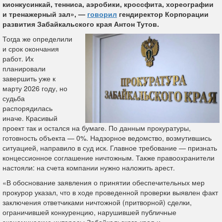
кионкусинкай, тенниса, аэробики, кроссфита, хореографии
и тренажерный зал», —
говорил
гендиректор Корпорации
развития Забайкальского края Антон Тутов.
Тогда же определили
и срок окончания
работ. Их
планировали
завершить уже к
марту 2026 году, но
судьба
распорядилась
иначе. Красивый
проект так и остался на бумаге. По данным прокуратуры,
готовность объекта — 0%. Надзорное ведомство, возмутившись
ситуацией, направило в суд иск. Главное требование — признать
концессионное соглашение ничтожным. Также правоохранители
настояли: на счета компании нужно наложить арест.
«В обоснование заявления о принятии обеспечительных мер
прокурор указал, что в ходе проведенной проверки выявлен факт
заключения ответчиками ничтожной (притворной) сделки,
ограничившей конкуренцию, нарушившей публичные
экономические интересы Забайкальского края и