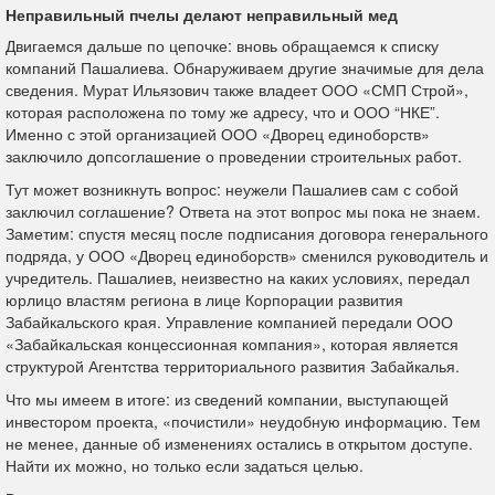
Неправильный пчелы делают неправильный мед
Двигаемся дальше по цепочке: вновь обращаемся к списку
компаний Пашалиева. Обнаруживаем другие значимые для дела
сведения. Мурат Ильязович также владеет ООО «СМП Строй»,
которая расположена по тому же адресу, что и ООО “НКЕ”.
Именно с этой организацией ООО «Дворец единоборств»
заключило допсоглашение о проведении строительных работ.
Тут может возникнуть вопрос: неужели Пашалиев сам с собой
заключил соглашение? Ответа на этот вопрос мы пока не знаем.
Заметим: спустя месяц после подписания договора генерального
подряда, у ООО «Дворец единоборств» сменился руководитель и
учредитель. Пашалиев, неизвестно на каких условиях, передал
юрлицо властям региона в лице Корпорации развития
Забайкальского края. Управление компанией передали ООО
«Забайкальская концессионная компания», которая является
структурой Агентства территориального развития Забайкалья.
Что мы имеем в итоге: из сведений компании, выступающей
инвестором проекта, «почистили» неудобную информацию. Тем
не менее, данные об изменениях остались в открытом доступе.
Найти их можно, но только если задаться целью.