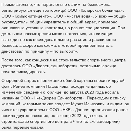
Примечательно, что параллельно с этим на бизнесмена
регистрируются еще три юрлица: ООО «Каларская больница»,
ООО «Комьюнити-центр», ООО «Чистая вода». У всех — общий
руководитель, общий учредитель и общий адрес, примерно
одинаковые уставные капиталы, но разная специализация. При
детальном рассмотрении может показаться, что ситуация
выглядит не как последовательное развитие и расширение
бизнеса, а скорее как схема, в которой предприниматель
действовал по принципу «что выгорит».
После того, как концессия на строительство спортивного центра
досталась ООО «Дворец единоборств», остальные юрлица
начали ликвидировать.
Очередной штрих в понимание общей картины вносит и другой
факт. Ранее компания Пашалиева, исходя из данных об
изменении сведений о юрлице, до августа 2023 года носила
название ООО «Нке-Дворец Единоборств». Переходим к списку
компаний, которыми также владеет Мурат Ильязович, и видим: он
числится учредителем в ООО «НКЕ». Данная организация ранее
носила другое название, но в конце 2022 года (когда о
строительстве спортивного центра в Чите только заговорили)
была переименована.