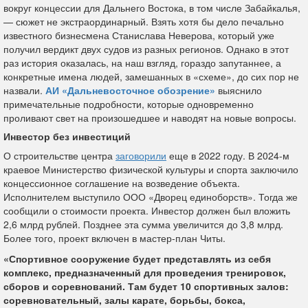
вокруг концессии для Дальнего Востока, в том числе Забайкалья,
— сюжет не экстраординарный. Взять хотя бы дело печально
известного бизнесмена Станислава Неверова, который уже
получил вердикт двух судов из разных регионов. Однако в этот
раз история оказалась, на наш взгляд, гораздо запутаннее, а
конкретные имена людей, замешанных в «схеме», до сих пор не
назвали.
АИ «Дальневосточное обозрение»
выяснило
примечательные подробности, которые одновременно
проливают свет на произошедшее и наводят на новые вопросы.
Инвестор без инвестиций
О строительстве центра
заговорили
еще в 2022 году. В 2024-м
краевое Министерство физической культуры и спорта заключило
концессионное соглашение на возведение объекта.
Исполнителем выступило ООО «Дворец единоборств». Тогда же
сообщили о стоимости проекта. Инвестор должен был вложить
2,6 млрд рублей. Позднее эта сумма увеличится до 3,8 млрд.
Более того, проект включен в мастер-план Читы.
«Спортивное сооружение будет представлять из себя
комплекс, предназначенный для проведения тренировок,
сборов и соревнований. Там будет 10 спортивных залов:
соревновательный, залы карате, борьбы, бокса,