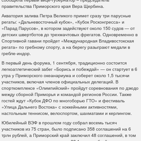
правительства Приморского края Вера Щербина.
Акватория залива Петра Великого примет сразу три парусные
регаты: «Дальневосточный кубок», «Кубок Росконгресса» и
«Парад Парусов», в котором задействуют около 150 судов — от
детских швертботов до трехмачтовых фрегатов. Одновременно в
Спортивной гавани пройдет «Международная Владивостокская
регата» по гребному спорту, а на берегу разыграют медали в
гребле-индор.
В первый день форума, 1 сентября, традиционно состоится
легкоатлетический забег «Борись и побеждай» — он стартует в 6
утра у Приморского океанариума и соберет около 1,5 тысячи
участников, включая членов официальных делегаций. В
спорткомплексе «Олимпийский» пройдут соревнования по дзюдо
между сборной Приморья и командой регионов России. Также
гостей ждут «Кубок ДФО по многоборью ГТО» и фестиваль
«Улица Дальнего Востока» с хоккейными активностями,
настольным теннисом, велоспортом, шахматами и керлингом.
Юбилейный ВЭФ в прошлом году собрал восемь тысяч
участников из 75 стран, было подписано 358 соглашений на 6
трлн рублей, а Приморский край заключил 48 соглашений, в том