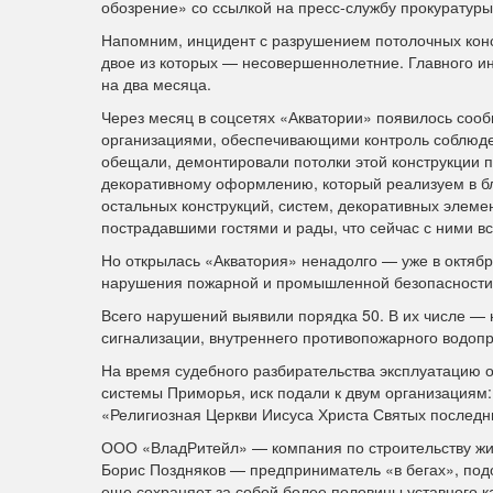
обозрение» со ссылкой на пресс-службу прокуратуры
Напомним, инцидент с разрушением потолочных конс
двое из которых — несовершеннолетние. Главного и
на два месяца.
Через месяц в соцсетях «Акватории» появилось со
организациями, обеспечивающими контроль соблюден
обещали, демонтировали потолки этой конструкции п
декоративному оформлению, который реализуем в б
остальных конструкций, систем, декоративных элемен
пострадавшими гостями и рады, что сейчас с ними вс
Но открылась «Акватория» ненадолго — уже в октябр
нарушения пожарной и промышленной безопасности
Всего нарушений выявили порядка 50. В их числе —
сигнализации, внутреннего противопожарного водоп
На время судебного разбирательства эксплуатацию 
системы Приморья, иск подали к двум организациям
«Религиозная Церкви Иисуса Христа Святых последни
ООО «ВладРитейл» — компания по строительству жил
Борис Поздняков — предприниматель «в бегах», под
еще сохраняет за собой более половины уставного к