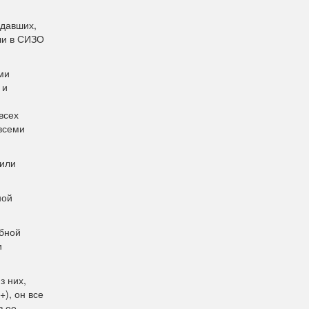
адавших,
ли в СИЗО
ми
 и
всех
 всеми
нили
ной
ебной
и
з них,
), он все
з ее