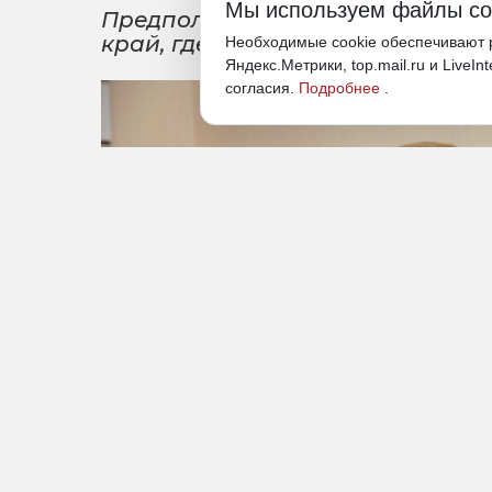
Мы используем файлы co
Предположительно, чиновник мо
край, где ранее служил в орган
Необходимые cookie обеспечивают р
Яндекс.Метрики, top.mail.ru и LiveIn
согласия.
Подробнее
.