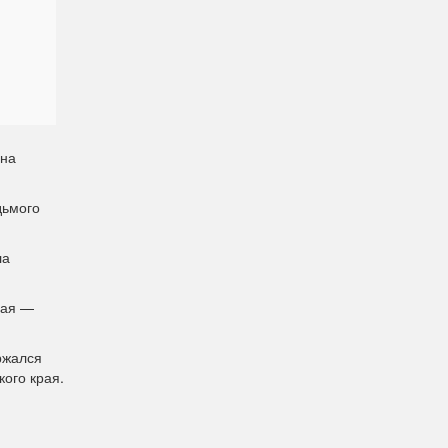
ина
дьмого
ла
рая —
ржался
ого края.