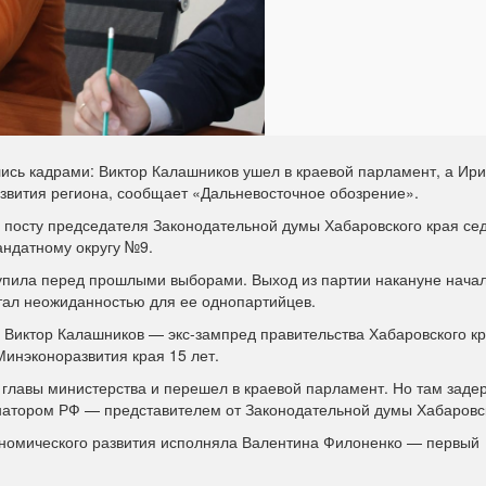
ись кадрами: Виктор Калашников ушел в краевой парламент, а Ир
азвития региона, сообщает «Дальневосточное обозрение».
а посту председателя Законодательной думы Хабаровского края се
андатному округу №9.
ступила перед прошлыми выборами. Выход из партии накануне нача
тал неожиданностью для ее однопартийцев.
я Виктор Калашников — экс-зампред правительства Хабаровского к
Минэконоразвития края 15 лет.
 главы министерства и перешел в краевой парламент. Но там заде
натором РФ — представителем от Законодательной думы Хабаровск
ономического развития исполняла Валентина Филоненко — первый