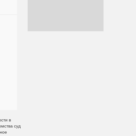
сти в
омства суд
чное