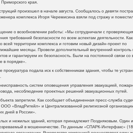
 Приморского края.
трукций произошел в начале августа. Сообщалось о девяти постр
нженера комплекса Игоря Черемисина взяли под стражу и помести
общение о возобновлении работы: «Мы сотрудничали с проверяющи
ия требований безопасности по всем аспектам деятельности. Как
о всей территории комплекса и готовим новый дизайн-проект по
лижайшие месяцы. Провели дополнительный внутренний контроль 
тов и гарантируем их безопасность. Были на постоянной связи со
е в порядке».
е прокуратура подала иск к собственникам здания, чтобы те устра
.
 неисправность систем оповещения управления эвакуацией, пожар
ровода, несоблюдение проектных решений эвакуационных путей.
объекта запретили. Как сообщает объединенная пресс-служба суд
: ООО «ВладРитейл» и Централизованной религиозной организаци
х дней в России».
ых и нежилых зданий, которая принадлежит Поздняковым. Один и
озреваемый в мошенничестве. По данным «СПАРК-Интерфакс» (18+
апитала организации. Руководство компанией осуществляет один и