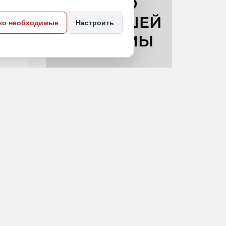
ий
ко необходимые
Настроить