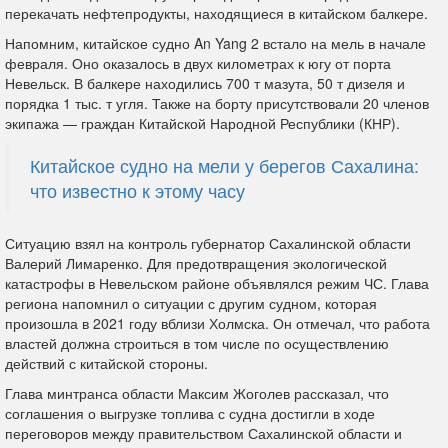
перекачать нефтепродукты, находящиеся в китайском балкере.
Напомним, китайское судно An Yang 2 встало на мель в начале
февраля. Оно оказалось в двух километрах к югу от порта
Невельск. В балкере находились 700 т мазута, 50 т дизеля и
порядка 1 тыс. т угля. Также на борту присутствовали 20 членов
экипажа — граждан Китайской Народной Республики (КНР).
Китайское судно на мели у берегов Сахалина:
что известно к этому часу
Ситуацию взял на контроль губернатор Сахалинской области
Валерий Лимаренко. Для предотвращения экологической
катастрофы в Невельском районе объявлялся режим ЧС. Глава
региона напомнил о ситуации с другим судном, которая
произошла в 2021 году вблизи Холмска. Он отмечал, что работа
властей должна строиться в том числе по осуществлению
действий с китайской стороны.
Глава минтранса области Максим Жоголев рассказал, что
соглашения о выгрузке топлива с судна достигли в ходе
переговоров между правительством Сахалинской области и