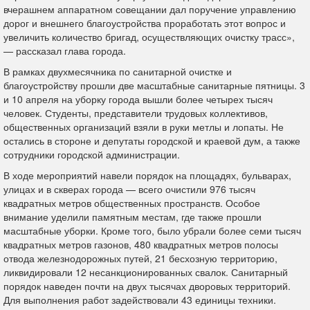
вчерашнем аппаратном совещании дал поручение управлению
дорог и внешнего благоустройства проработать этот вопрос и
увеличить количество бригад, осуществляющих очистку трасс»,
— рассказал глава города.
В рамках двухмесячника по санитарной очистке и
благоустройству прошли две масштабные санитарные пятницы. 3
и 10 апреля на уборку города вышли более четырех тысяч
человек. Студенты, представители трудовых коллективов,
общественных организаций взяли в руки метлы и лопаты. Не
остались в стороне и депутаты городской и краевой дум, а также
сотрудники городской администрации.
В ходе мероприятий навели порядок на площадях, бульварах,
улицах и в скверах города — всего очистили 976 тысяч
квадратных метров общественных пространств. Особое
внимание уделили памятным местам, где также прошли
масштабные уборки. Кроме того, было убрали более семи тысяч
квадратных метров газонов, 480 квадратных метров полосы
отвода железнодорожных путей, 21 бесхозную территорию,
ликвидировали 12 несанкционированных свалок. Санитарный
порядок наведен почти на двух тысячах дворовых территорий.
Для выполнения работ задействовали 43 единицы техники.