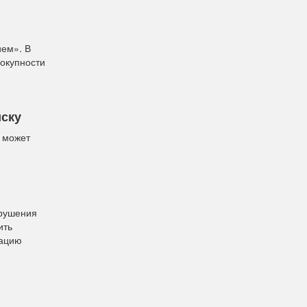
ем». В
вокупности
иску
 может
арушения
ить
кацию