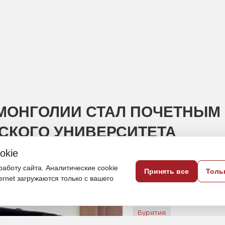
МОНГОЛИИ СТАЛ ПОЧЕТНЫМ
СКОГО УНИВЕРСИТЕТА
okie
ен нагрудный знак почетного профессо
аботу сайта. Аналитические cookie
Принять все
Толь
ternet загружаются только с вашего
31 марта, 21:00
Бурятия