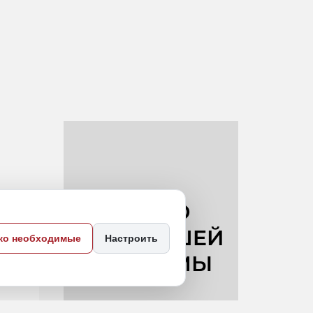
ра
ко необходимые
Настроить