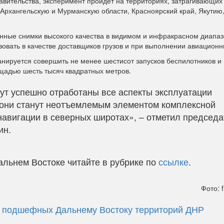
авительства, эксперимент пройдет на территориях, затрагивающих
 Архангельскую и Мурманскую области, Красноярский край, Якутию
нные снимки высокого качества в видимом и инфракрасном диапаз
зовать в качестве доставщиков грузов и при выполнении авиационн
ланируется совершить не менее шестисот запусков беспилотников и
ощадью шесть тысяч квадратных метров.
дут успешно отработаны все аспекты эксплуатации
 они станут неотъемлемым элементом комплексной
навигации в северных широтах», – отметил председа
ин.
альнем Востоке читайте в рубрике по
ссылке
.
Фото: f
я подшефных Дальнему Востоку территорий ДНР