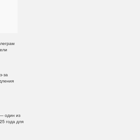
елеграм
рели
з-за
едления
— один из
25 года для