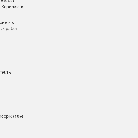
 Ямало-
, Карелию и
оне и с
ых работ.
тель
reepik (18+)