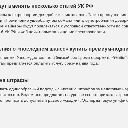
ут вменять несколько статей УК РФ
ием электроэнергии для добычи криптовалют. Такие преступления
и «Причинение ущерба путем обмана или злоупотребления довери
е майнеры будут привлекаться к уголовной ответственности по со
1.6 УК РФ и «общей» норме за хищение электроэнергии.
ения о «последнем шансе» купить премиум-подп
ениями. Утверждается, что в ближайшее время оформить Premium
ам предлагается оплатить услугу сразу на два года.
 на штрафы
вать единообразный подход к снижению штрафов за налоговые н
ятельств. Ведомство предлагает на уровне своего приказа закреп
ямо прописать допустимый размер «скидки». Эксперты такую унифи