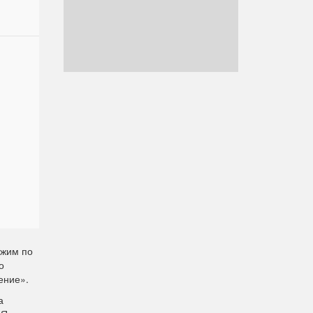
ежим по
о
ение».
а