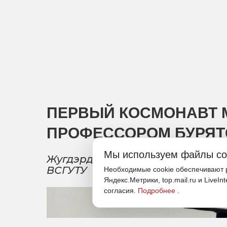
ПЕРВЫЙ КОСМОНАВТ 
ПРОФЕССОРОМ БУРЯТ
Мы используем файлы co
Жугдэрдэмидийну Гуррагче вруч
ВСГУТУ
Необходимые cookie обеспечивают р
Яндекс.Метрики, top.mail.ru и LiveIn
согласия.
Подробнее
.