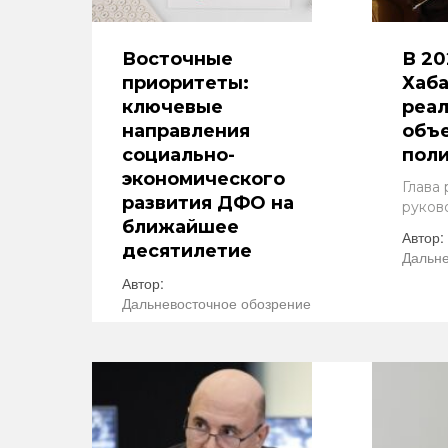
Восточные
В 20
приоритеты:
Хаба
ключевые
реал
направления
объе
социально-
пол
экономического
Глава 
развития ДФО на
руков
ближайшее
Автор:
десятилетие
Дальне
Автор:
Дальневосточное обозрение