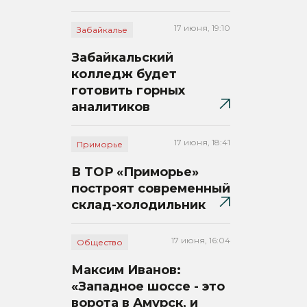
17 июня, 19:10
Забайкалье
Забайкальский
колледж будет
готовить горных
аналитиков
17 июня, 18:41
Приморье
В ТОР «Приморье»
построят современный
склад-холодильник
17 июня, 16:04
Общество
Максим Иванов:
«Западное шоссе - это
ворота в Амурск, и