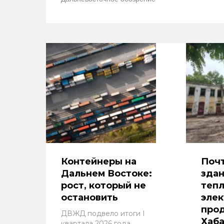
Контейнеры на
Почт
Дальнем Востоке:
здан
рост, который не
тепл
остановить
элек
про
ДВЖД подвело итоги I
Хаб
квартала 2026 года