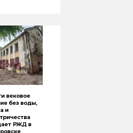
и вековое
ие без воды,
а и
тричества
дает РЖД в
аровске