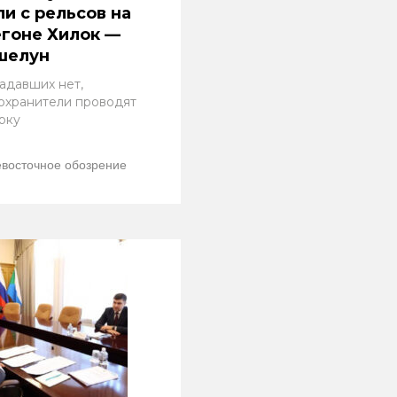
и с рельсов на
гоне Хилок —
шелун
адавших нет,
охранители проводят
рку
восточное обозрение