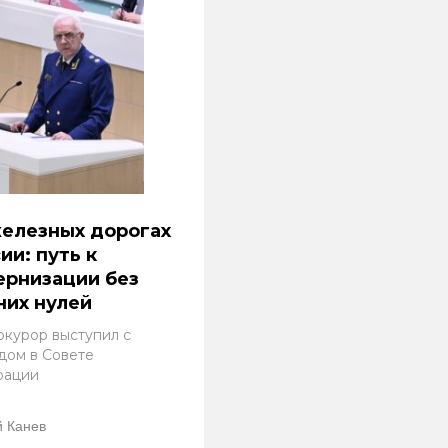
елезных дорогах
ии: путь к
ернизации без
их нулей
окурор выступил с
дом в Совете
рации
 Канев