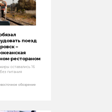
обязал
удовать поезд
ровск –
океанская
оном-рестораном
жиры оставались 16
 без питания
восточное обозрение