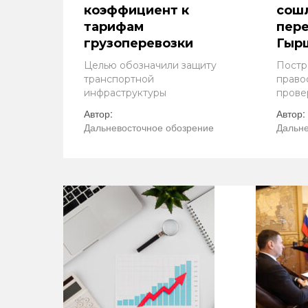
коэффициент к
сошл
тарифам
пере
грузоперевозки
Гыр
Целью обозначили защиту
Постр
транспортной
право
инфраструктуры
прове
Автор:
Автор:
Дальневосточное обозрение
Дальне