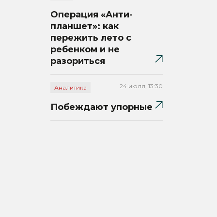
Операция «Анти-
планшет»: как
пережить лето с
ребенком и не
разориться
24 июля, 13:30
Аналитика
Побеждают упорные