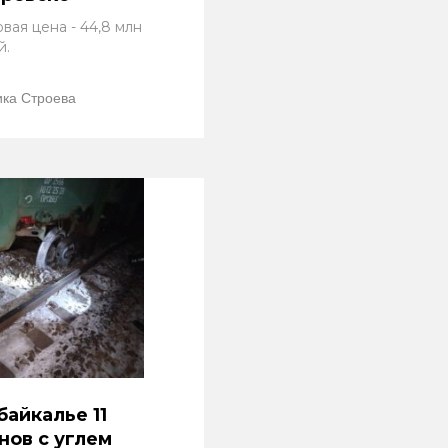
вая цена - 44,8 млн
й.
ка Строева
байкалье 11
нов с углем