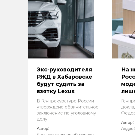
Экс-руководителя
На ж
РЖД в Хабаровске
Росс
будут судить за
мод
взятку Lexus
лишн
В Генпрокуратуре России
Генпр
утверждено обвинительное
докла
заключение по уголовному
Феде
делу
Автор:
Автор:
Андрей
Дальневосточное обозрение