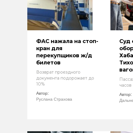
ФАС нажала на стоп-
Суд 
кран для
обор
перекупщиков ж/д
Хаба
билетов
Тихо
ваг
Возврат проездного
документа подорожает до
Пасса
10%
часов
Автор:
Автор:
Руслана Страхова
Дальне