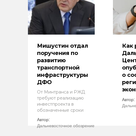
Мишустин отдал
Как 
поручения по
Дал
развитию
Цен
транспортной
опуб
инфраструктуры
о со
ДФО
рег
эко
От Минтранса и РЖД
требуют реализацию
Автор:
инвестпроекта в
Дальне
обозначенные сроки
Автор:
Дальневосточное обозрение