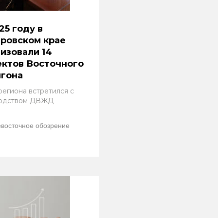
25 году в
ровском крае
изовали 14
ктов Восточного
игона
региона встретился с
одством ДВЖД
восточное обозрение