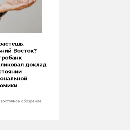
растешь,
ьний Восток?
тробанк
ликовал доклад
стоянии
иональной
номики
восточное обозрение