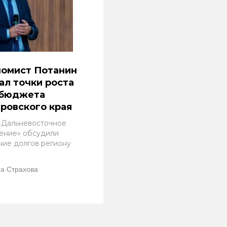
номист Потанин
ал точки роста
 бюджета
ровского края
«Дальневосточное
ение» обсудили
ние долгов региону
а Страхова