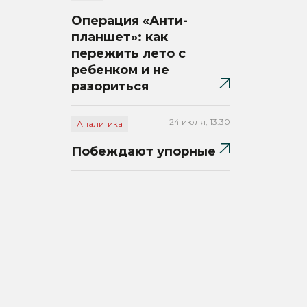
Операция «Анти-
планшет»: как
пережить лето с
ребенком и не
разориться
24 июля, 13:30
Аналитика
Побеждают упорные