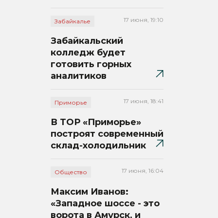
17 июня, 19:10
Забайкалье
Забайкальский
колледж будет
готовить горных
аналитиков
17 июня, 18:41
Приморье
В ТОР «Приморье»
построят современный
склад-холодильник
17 июня, 16:04
Общество
Максим Иванов:
«Западное шоссе - это
ворота в Амурск, и