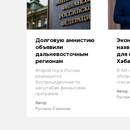
Долговую амнистию
Эко
объявили
назв
дальневосточным
для
регионам
Хаба
Второй год в России
В АИ 
реализуется
обозр
беспрецедентная по
списа
масштабам финансовая
Автор:
программа
Руслан
Автор:
Руслана Страхова