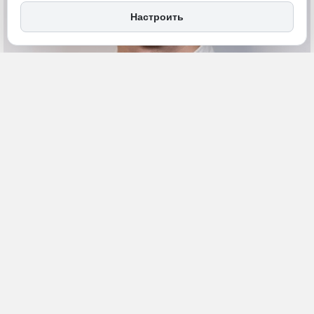
Настроить
5 мая 2025, 18:03
Забайкалье
Политика и власть
ПОДЕЛИТЬСЯ
Новым замминистра экономического развития Забайкальского
края назначен бизнесмен Максим Шепитько. Он занял должность
5 мая 2025 года. Ранее он работал над реализацией ряда