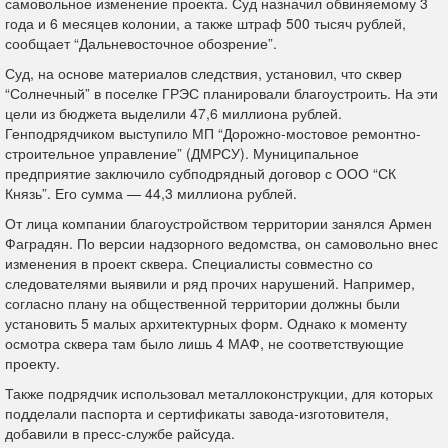
самовольное изменение проекта. Суд назначил обвиняемому 3
года и 6 месяцев колонии, а также штраф 500 тысяч рублей,
сообщает “Дальневосточное обозрение”.
Суд, на основе материалов следствия, установил, что сквер
“Солнечный” в поселке ГРЭС планировали благоустроить. На эти
цели из бюджета выделили 47,6 миллиона рублей.
Генподрядчиком выступило МП “Дорожно-мостовое ремонтно-
строительное управление” (ДМРСУ). Муниципальное
предприятие заключило субподрядный договор с ООО “СК
Князь”. Его сумма — 44,3 миллиона рублей.
От лица компании благоустройством территории занялся Армен
Фаградян. По версии надзорного ведомства, он самовольно внес
изменения в проект сквера. Специалисты совместно со
следователями выявили и ряд прочих нарушений. Например,
согласно плану на общественной территории должны были
установить 5 малых архитектурных форм. Однако к моменту
осмотра сквера там было лишь 4 МАФ, не соответствующие
проекту.
Также подрядчик использовал металлоконструкции, для которых
подделали паспорта и сертификаты завода-изготовителя,
добавили в пресс-службе райсуда.