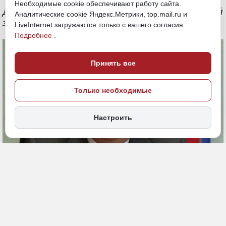
Необходимые cookie обеспечивают работу сайта.
Дело о лишении парламентария другой
Аналитические cookie Яндекс.Метрики, top.mail.ru и
земли возбудили в прошлом году
LiveInternet загружаются только с вашего согласия.
Подробнее
.
Принять все
Только необходимые
Настроить
3 февраля, 15:17
Приморье