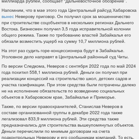
миллиарда рублей, сообщает “Дальневосточное обозрение”.
Напомним, что в мае этого года Центральный райсуд Хабаровска
вынес
Неверову приговор. Он получил срок за мошенничество
при строительстве соцобъектов в нескольких регионах Дальнего
Востока. Бизнесмен получил 3,5 года исправительной колонии
общего режима. Также по требованию властей Забайкалья его
обязали возместить ущерб на сумму 10,7 миллиона рублей.
На этот раз судить горе-концессионера будут в Забайкалье.
Уголовное дело направят в Центральный районный суд Читы.
По версии Следкома, Неверов с сентября 2022 года по май 2024
года похитил 558,1 миллиона рублей. Деньги он получил при
реализации концессий на строительство школ, детских садов и
участка газификации. При этом средства были потрачены далеко
не на исполнение обязательств по возведению социальных
объектов в Хабаровском крае, Забайкалье и Приморье.
Также, по версии правоохранителей, Станислав Неверов в
составе организованной группы в декабре 2022 года также
легализовал 833,9 миллиона рублей. Эти средства также
предназначались для строительства вышеупомянутых объектов.
Деньги перечислили по мнимым договорам на счета
подконтрольных Неверову и его сообщникам компаний. То есть,