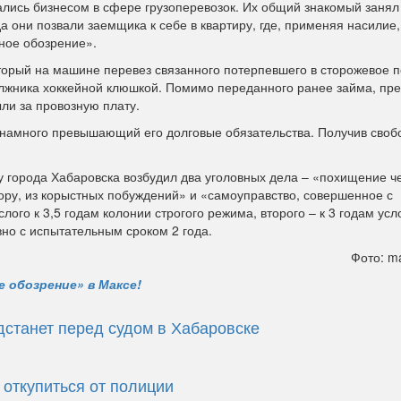
лись бизнесом в сфере грузоперевозок. Их общий знакомый занял 
ода они позвали заемщика к себе в квартиру, где, применяя насилие,
ное обозрение».
который на машине перевез связанного потерпевшего в сторожевое
олжника хоккейной клюшкой. Помимо переданного ранее займа, пр
ли за провозную плату.
 намного превышающий его долговые обязательства. Получив своб
города Хабаровска возбудил два уголовных дела – «похищение ч
ору, из корыстных побуждений» и «самоуправство, совершенное с
ого к 3,5 годам колонии строгого режима, второго – к 3 годам усл
но с испытательным сроком 2 года.
Фото: ma
 обозрение» в Максе!
станет перед судом в Хабаровске
 откупиться от полиции