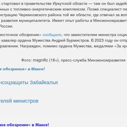
 стартовал в правительстве Иркутской области — там он был задей
анных с топливно‑энергетическим комплексом. Позже специалист п
истрацию Черемховского района той же области, где отвечал за во
 развития муниципалитета. Имеет опыт работы в Минэкономразвит
России.
восточное обозрение»
сообщало
, что заместителем министра соци
 кавалер ордена Мужества Андрей Бурмистров. В 2023 году он отп
правлении. Награжден, помимо ордена Мужества, медалями «За хра
Фото: magnific (18+), пресс-служба Минэкономразвития
 обозрение» в Максе!
инсоцзащиты Забайкалья
телей министров
ое обозрение» в Максе!