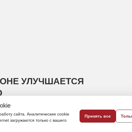
ЙОНЕ УЛУЧШАЕТСЯ
Ю
okie
вого развития и связи Хабаровского кра
аботу сайта. Аналитические cookie
Принять все
Толь
ternet загружаются только с вашего
9 июня, 17:19