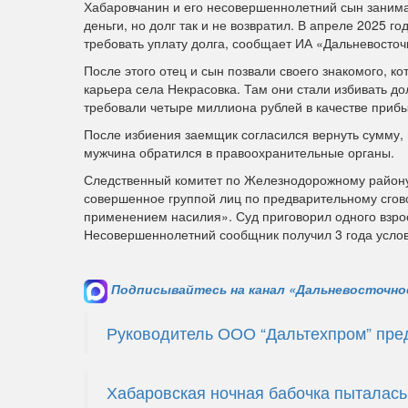
Хабаровчанин и его несовершеннолетний сын занима
деньги, но долг так и не возвратил. В апреле 2025 г
требовать уплату долга, сообщает ИА «Дальневосточ
После этого отец и сын позвали своего знакомого, 
карьера села Некрасовка. Там они стали избивать д
требовали четыре миллиона рублей в качестве прибы
После избиения заемщик согласился вернуть сумму,
мужчина обратился в правоохранительные органы.
Следственный комитет по Железнодорожному району 
совершенное группой лиц по предварительному сгов
применением насилия». Суд приговорил одного взросл
Несовершеннолетний сообщник получил 3 года услов
Подписывайтесь на канал «Дальневосточное
Руководитель ООО “Дальтехпром” пред
Хабаровская ночная бабочка пыталась