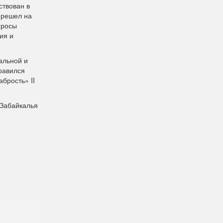
ствован в
ерешел на
просы
ия и
альной и
равился
брость» II
 Забайкалья