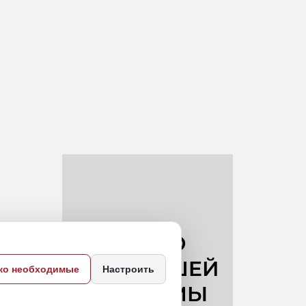
я
ко необходимые
Настроить