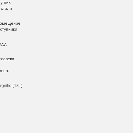
у них
 стали
 помещение
еступники
оду,
еловека,
овно.
gnific (18+)