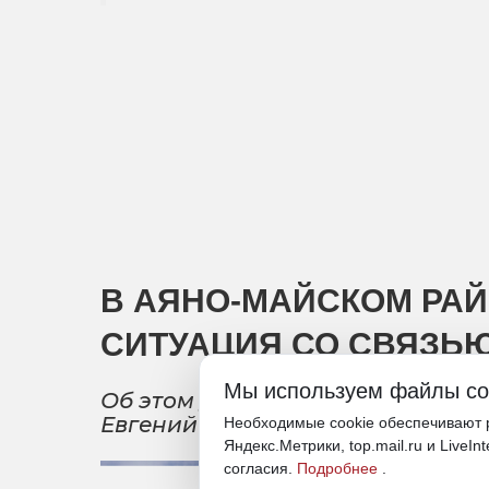
В АЯНО-МАЙСКОМ РА
СИТУАЦИЯ СО СВЯЗЬ
Мы используем файлы co
Об этом доложил министр цифро
Евгений Демин
Необходимые cookie обеспечивают р
Яндекс.Метрики, top.mail.ru и LiveIn
согласия.
Подробнее
.