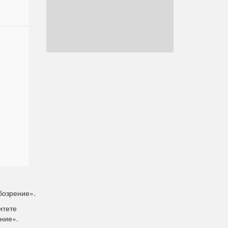
бозрение».
итете
ние».